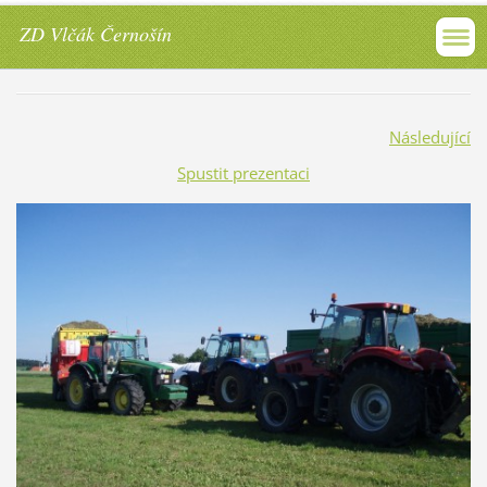
ZD Vlčák Černošín
Následující
Spustit prezentaci