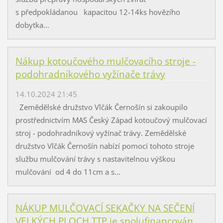
s předpokládanou kapacitou 12-14ks hovězího
dobytka...
Nákup kotoučového mulčovacího stroje -
podohradníkového vyžínače trávy
14.10.2024 21:45
Zemědělské družstvo Vlčák Černošín si zakoupilo
prostřednictvím MAS Český Západ kotoučový mulčovací
stroj - podohradníkový vyžínač trávy. Zemědělské
družstvo Vlčák Černošín nabízí pomocí tohoto stroje
službu mulčování trávy s nastavitelnou výškou
mulčování od 4 do 11cm a s...
NÁKUP MULČOVACÍ SEKAČKY NA SEČENÍ
VELKÝCH PLOCH TTP je spolufinancován