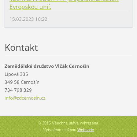
Evropskou unií.
15.03.2023 16:22
Kontakt
Zemědělské družstvo Vlčák Černošín
Lipová 335
349 58 Černošín
734 798 329
info@zdc
ernosin.
cz
© 2015 Všechna práva vyhrazena.
Vytvořeno službou
Webnode